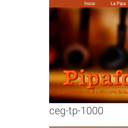
Saltar
Inicio
La Pipa
al
contenido
ceg-tp-1000